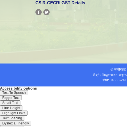
CSIR-CECRI GST Details
© कॉपीराइ
केंद्रीय विद्युतरसायन अनुस
फ़ोन: 04565-241
Accessibility options
Text To Speech
Bigger Text
Small Text
Line Height
Highlight Links
Text Spacing
Dyslexia Friendly