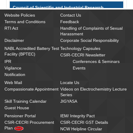
Council of Scientific and Industrial Research
Website Policies
Contact Us
Council of Scientific and Industrial Research (CSIR),
Terms and Conditions
Feedback
India, established in 1942, is an autonomous Society with
RTI Act
Handling of Complaints of Sexual
the Prime Minister of India as its President. An ensemble
Harassment
of 37 state-of-the-art institutes and 3 distinct units, CSIR
Disclaimer
Corporate Social Responsibility
is amongst the foremost scientific and industrial research
NABL Accredited Battery Test
Technology Capsules
organizations in the world. CSIR's expertise and
Facility (BPTEC)
CSIR-CECRI Newsletter
experience are embodied in its ~4600 scientists, ~8000
scientific and technical support personnel and ~8000
IPR
Conferences & Seminars
research students. Having sophisticated infrastructure
Vigilance
Events
and scientific and technical manpower, CSIR covers
Notification
practically the entire spectrum of scientific and industrial
Web Mail
Locate Us
R&D of national and international importance. This
Compassionate Appointment
Videos on Electrochemistry Lecture
ranges from aerospace to ocean exploration, micro-
Series
electronics to structural and environmental engineering,
Skill Training Calendar
JIGYASA
smart affordable materials to mechatronics,
Guest House
petrochemicals to synthetic biology, and from robotics
and micro machines to drugs, pharmaceuticals and
Pensioner Portal
IEM/ Integrity Pact
energy technology
CSIR-CECRI Procurement
CSIR-CECRI GST Details
Plan
NCW Helpline Circular
http://rdpp.csir.res.in/csir_acsir/Home.aspx