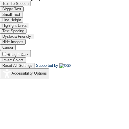
Text To Speech
Bigger Text
Small Text
Line Height
Highlight Links
Text Spacing
Dyslexia Friendly
Hide Images
Cursor
Light-Dark
Invert Colors
Reset All Settings
Supported by
Accessibility Options