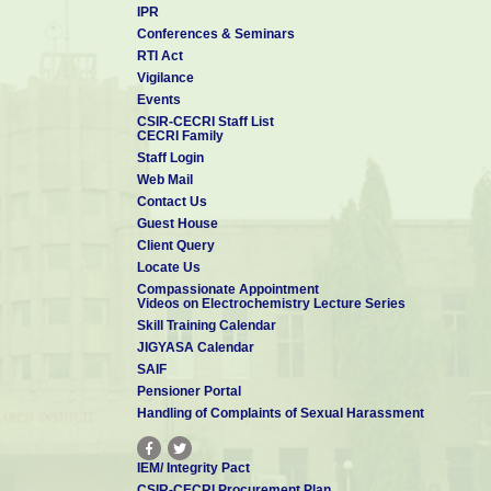
IPR
Conferences & Seminars
RTI Act
Vigilance
Events
CSIR-CECRI Staff List
CECRI Family
Staff Login
Web Mail
Contact Us
Guest House
Client Query
Locate Us
Compassionate Appointment
Videos on Electrochemistry Lecture Series
Skill Training Calendar
JIGYASA Calendar
SAIF
Pensioner Portal
Handling of Complaints of Sexual Harassment
IEM/ Integrity Pact
CSIR-CECRI Procurement Plan