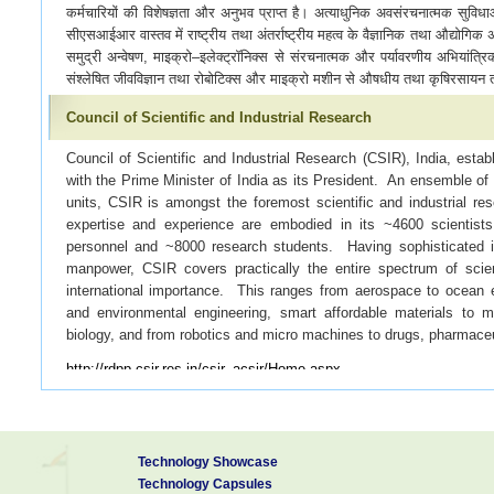
कर्मचारियों की विशेषज्ञता और अनुभव प्राप्त है। अत्याधुनिक अवसंरचनात्मक सुविध
सीएसआईआर वास्तव में राष्ट्रीय तथा अंतर्राष्ट्रीय महत्व के वैज्ञानिक तथा औद्योगिक अन
समुद्री अन्वेषण, माइक्रो–इलेक्ट्रॉनिक्स से संरचनात्मक और पर्यावरणीय अभियांत्रिकी
संश्लेषित जीवविज्ञान तथा रोबोटिक्स और माइक्रो मशीन से औषधीय तथा कृषिरसायन तक
Council of Scientific and Industrial Research
Council of Scientific and Industrial Research (CSIR), India, esta
with the Prime Minister of India as its President. An ensemble of 37
units, CSIR is amongst the foremost scientific and industrial re
expertise and experience are embodied in its ~4600 scientists
personnel and ~8000 research students. Having sophisticated inf
manpower, CSIR covers practically the entire spectrum of scien
international importance. This ranges from aerospace to ocean exp
and environmental engineering, smart affordable materials to m
biology, and from robotics and micro machines to drugs, pharmace
http://rdpp.csir.res.in/csir_acsir/Home.aspx
Technology Showcase
Technology Capsules